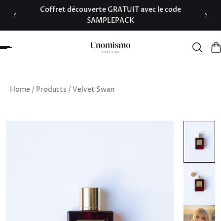
artir
Coffret découverte GRATUIT avec le code
r au contenu
SAMPLEPACK
Home
/
Products
/
Velvet Swan